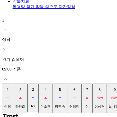
약물치료
복용약 찾기
약물 의존도 자가점검
1
상담
인기 검색어
09:00
기준
1
2
3
4
5
6
7
8
9
tci
상담
하용희
이초연
임명숙
허혜정
성
성상담
tci 