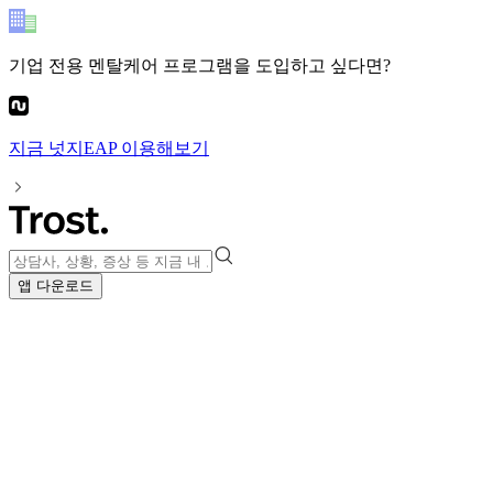
기업 전용 멘탈케어 프로그램
을 도입하고 싶다면?
지금
넛지EAP
이용해보기
앱 다운로드