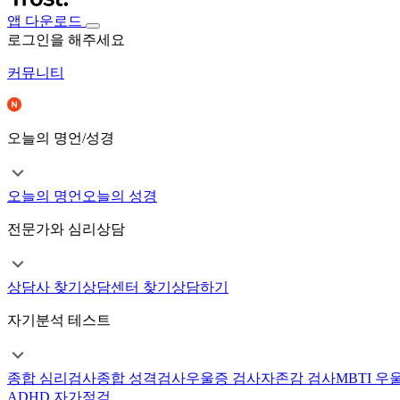
앱 다운로드
로그인을 해주세요
커뮤니티
오늘의 명언/성경
오늘의 명언
오늘의 성경
전문가와 심리상담
상담사 찾기
상담센터 찾기
상담하기
자기분석 테스트
종합 심리검사
종합 성격검사
우울증 검사
자존감 검사
MBTI 우
ADHD 자가점검