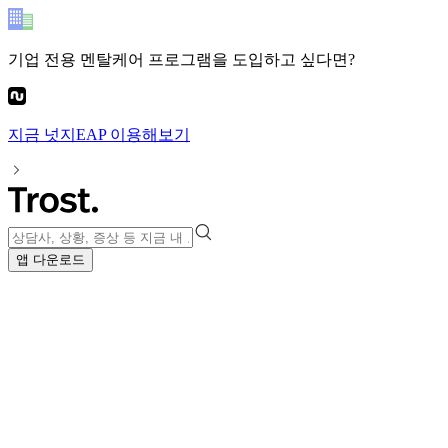
기업 전용 멘탈케어 프로그램
을 도입하고 싶다면?
지금
넛지EAP
이용해보기
앱 다운로드