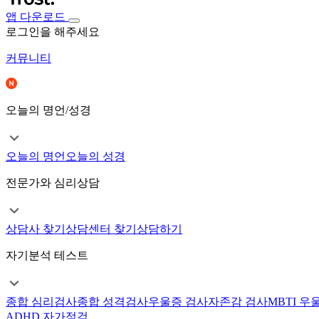
앱 다운로드
로그인을 해주세요
커뮤니티
오늘의 명언/성경
오늘의 명언
오늘의 성경
전문가와 심리상담
상담사 찾기
상담센터 찾기
상담하기
자기분석 테스트
종합 심리검사
종합 성격검사
우울증 검사
자존감 검사
MBTI 우
ADHD 자가점검