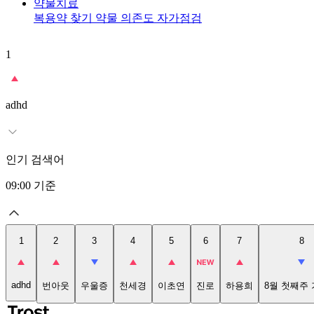
약물치료
복용약 찾기
약물 의존도 자가점검
1
adhd
인기 검색어
09:00
기준
1
2
3
4
5
6
7
8
adhd
번아웃
우울증
천세경
이초연
진로
하용희
8월 첫째주