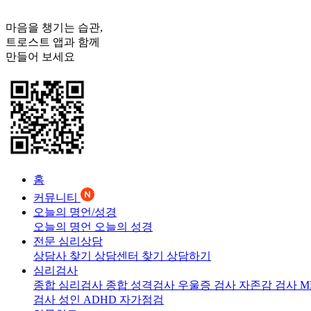
마음을 챙기는 습관,
트로스트
앱과 함께
만들어 보세요
홈
커뮤니티
오늘의 명언/성경
오늘의 명언
오늘의 성경
전문 심리상담
상담사 찾기
상담센터 찾기
상담하기
심리검사
종합 심리검사
종합 성격검사
우울증 검사
자존감 검사
M
검사
성인 ADHD 자가점검