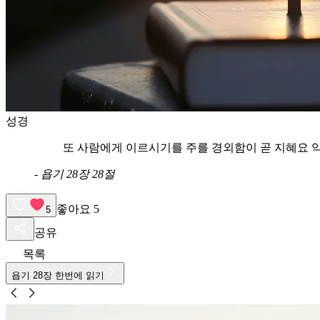
성경
또 사람에게 이르시기를 주를 경외함이 곧 지혜요 
-
욥기 28장 28절
좋아요
5
5
공유
목록
욥기
28
장 한번에 읽기