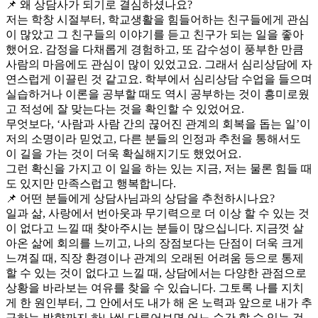
📌 왜 상담사가 되기로 결심하셨나요?
저는 학창 시절부터, 학교생활을 힘들어하는 친구들에게 관심
이 많았고 그 친구들의 이야기를 듣고 친구가 되는 일을 좋아
했어요. 감정을 다채롭게 경험하고, 또 감수성이 풍부한 만큼
사람의 마음에도 관심이 많이 있었고요. 그래서 심리상담에 자
연스럽게 이끌린 것 같고요. 학부에서 심리상담 수업을 들으며
실습하거나 이론을 공부할 때도 역시 공부하는 것이 흥미로웠
고 적성에 잘 맞는다는 것을 확인할 수 있었어요.
무엇보다, ‘사람과 사람 간의 끊어진 관계의 회복을 돕는 일’이
저의 소명이라 믿었고, 다른 분들의 인정과 추천을 통해서도
이 길을 가는 것이 더욱 확실해지기도 했었어요.
그런 확신을 가지고 이 일을 하는 있는 지금, 저는 물론 힘들 때
도 있지만 만족스럽고 행복합니다.
📌 어떤 분들에게 상담사님과의 상담을 추천하시나요?
일과 삶, 사랑에서 번아웃과 무기력으로 더 이상 할 수 있는 것
이 없다고 느낄 때 찾아주시는 분들이 많으십니다. 지금껏 살
아온 삶에 회의를 느끼고, 나의 장점보다는 단점이 더욱 크게
느껴질 때, 직장 환경이나 관계의 오래된 어려움 등으로 통제
할 수 있는 것이 없다고 느낄 때, 상담에서는 다양한 관점으로
상황을 바라보는 여유를 찾을 수 있습니다. 그토록 나를 지치
게 한 원인부터, 그 안에서도 내가 해 온 노력과 앞으로 내가 추
구하는 방향까지 하나씩 다루어보면 어느 순간 할 수 있는 것