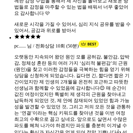
께한 감정 수업을 통해서 제 자신을 돌아보고 새로운 방
법들로 감정을 마주할 수 있는 법을 배워서 너무 좋았어
요 감사합니다 🩷
새로운 시각을 가질 수 있어서, 심리 지식 공유를 받을 수
있어서, 공감과 위로를 받아서
pc...... 님 / 전화상담 10회 (50분)
오랫동안 지속되어 왔던 원인 모를 공허감, 불안감, 압박
감, 정체성 혼란 등의 여러 가지 ‘심리적 불편감’의 근원
(원인)을 찾고 이러한 감정들을 극복하는 힘을 얻기 위해
상담을 신청하게 되었습니다. 길다면 긴, 짧다면 짧은 기
간이었지만 제 인생의 2개월을 온전히 포근하고 따뜻한
선생님과 함께할 수 있었음에 감사합니다😊 매 순간이
값진 여정이었지만 특별히 제 생각의 근원을 찾아내고
납득하게 되었던 것, 제 안에 잠재되어 있었던 힘과 가능
성을 발견할 수 있었던 것, 그리고 저의 모든 것을 관통하
는 ‘연결’이라는 핵심 키워드를 찾아낸 것을 이번 여정
최고의 수확으로 꼽고 싶네요. 앞으로도 살면서 수많은
파도를 헤쳐 나가야 하겠지만 파도를 충분히 이겨낼 수
있다는 확신과 자신감을 얻게 되어 정말 기쁩니다👍 선