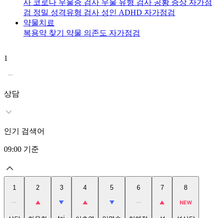
사
코로나 우울증 검사
우울 유형 검사
공황 증상 자가점
검
정밀 성격유형 검사
성인 ADHD 자가점검
약물치료
복용약 찾기
약물 의존도 자가점검
1
2
상담
인기 검색어
09:00
기준
1
2
3
4
5
6
7
8