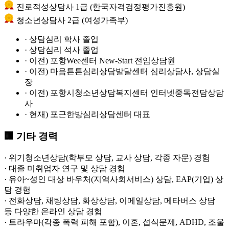
진로적성상담사 1급 (한국자격검정평가진흥원)
청소년상담사 2급 (여성가족부)
·
상담심리 학사 졸업
·
상담심리 석사 졸업
·
이전) 포항Wee센터 New-Start 전임상담원
·
이전) 마음튼튼심리상담발달센터 심리상담사, 상담실
장
·
이전) 포항시청소년상담복지센터 인터넷중독전담상담
사
·
현재) 포근한방심리상담센터 대표
🏢 기타 경력
· 위기청소년상담(학부모 상담, 교사 상담, 각종 자문) 경험
· 대졸 미취업자 연구 및 상담 경험
· 유아~성인 대상 바우처(지역사회서비스) 상담, EAP(기업) 상
담 경험
· 전화상담, 채팅상담, 화상상담, 이메일상담, 메타버스 상담
등 다양한 온라인 상담 경험
· 트라우마(각종 폭력 피해 포함), 이혼, 섭식문제, ADHD, 조울