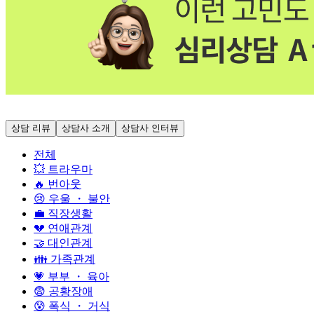
상담 리뷰
상담사 소개
상담사 인터뷰
전체
💥 트라우마
🔥 번아웃
😢 우울 ・ 불안
💼 직장생활
💔 연애관계
🤝 대인관계
👪 가족관계
💗 부부 ・ 육아
😨 공황장애
😰 폭식 ・ 거식