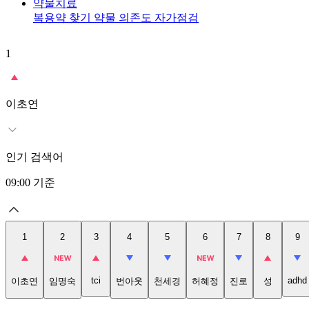
약물치료
복용약 찾기
약물 의존도 자가점검
1
이초연
인기 검색어
09:00
기준
1
2
3
4
5
6
7
8
9
tci
adhd
이초연
임명숙
번아웃
천세경
허혜정
진로
성