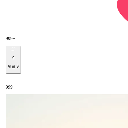
999+
9
댓글
9
999+