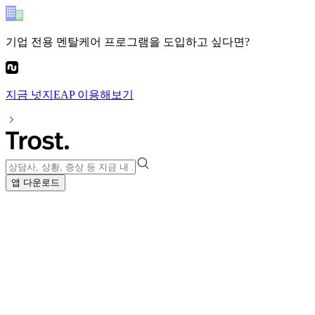
기업 전용 멘탈케어 프로그램
을 도입하고 싶다면?
지금
넛지EAP
이용해보기
앱 다운로드