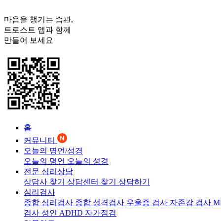
마음을 챙기는 습관,
트로스트
앱과 함께
만들어 보세요
홈
커뮤니티
오늘의 명언/성경
오늘의 명언
오늘의 성경
전문 심리상담
상담사 찾기
상담센터 찾기
상담하기
심리검사
종합 심리검사
종합 성격검사
우울증 검사
자존감 검사
M
검사
성인 ADHD 자가점검