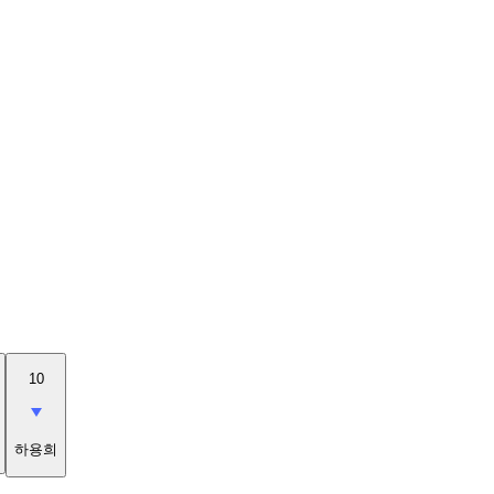
10
하용희