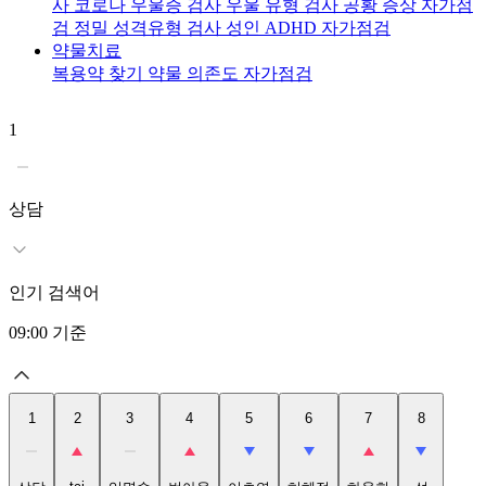
사
코로나 우울증 검사
우울 유형 검사
공황 증상 자가점
검
정밀 성격유형 검사
성인 ADHD 자가점검
약물치료
복용약 찾기
약물 의존도 자가점검
1
2
t
상담
인기 검색어
09:00
기준
1
2
3
4
5
6
7
8