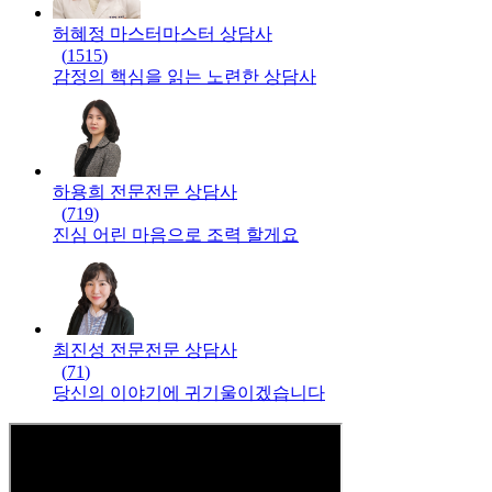
허혜정 마스터
마스터
상담사
(
1515
)
감정의 핵심을 읽는 노련한 상담사
하용희 전문
전문
상담사
(
719
)
진심 어린 마음으로 조력 할게요
최진성 전문
전문
상담사
(
71
)
당신의 이야기에 귀기울이겠습니다