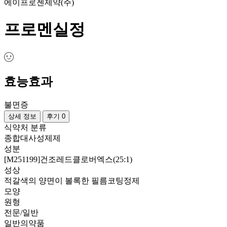
에이프로젠제약(주)
프로멘실정
효능효과
불면증
상세 정보
후기 0
식약처 분류
종합대사성제제
성분
[M251199]건조레드클로버엑스(25:1)
성상
적갈색의 양면이 볼록한 필름코팅정제
모양
원형
전문/일반
일반의약품