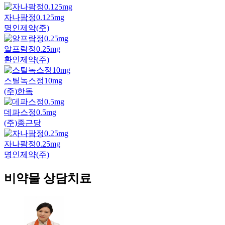
자나팜정0.125mg
명인제약(주)
알프람정0.25mg
환인제약(주)
스틸녹스정10mg
(주)한독
데파스정0.5mg
(주)종근당
자나팜정0.25mg
명인제약(주)
비약물 상담치료