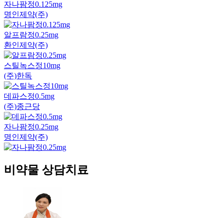
자나팜정0.125mg
명인제약(주)
알프람정0.25mg
환인제약(주)
스틸녹스정10mg
(주)한독
데파스정0.5mg
(주)종근당
자나팜정0.25mg
명인제약(주)
비약물 상담치료