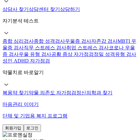
상담사 찾기
상담센터 찾기
상담하기
자기분석 테스트
종합 심리검사
종합 성격검사
우울증 검사
자존감 검사
MBTI 우
울증 검사
직무 스트레스 검사
취업 스트레스 검사
코로나 우울
증 검사
우울 유형 검사
공황 증상 자가점검
정밀 성격유형 검사
성인 ADHD 자가점검
약물치료 바로알기
복용약 찾기
약물 의존도 자가점검
정신의학과 찾기
마음관리 이야기
단체 및 기업용 복지 프로그램
회원가입
로그인