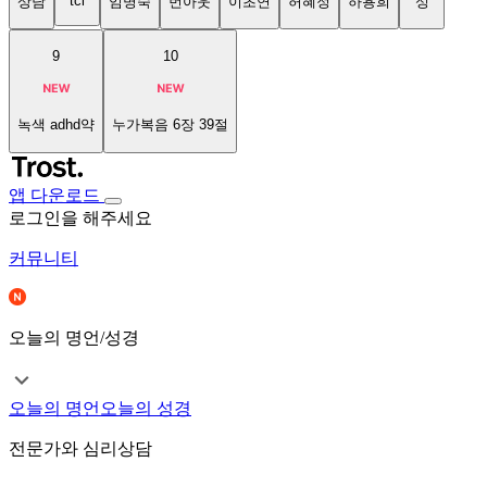
tci
상담
임명숙
번아웃
이초연
허혜정
하용희
성
9
10
녹색 adhd약
누가복음 6장 39절
앱 다운로드
로그인을 해주세요
커뮤니티
오늘의 명언/성경
오늘의 명언
오늘의 성경
전문가와 심리상담