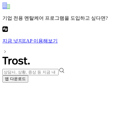
기업 전용 멘탈케어 프로그램
을 도입하고 싶다면?
지금
넛지EAP
이용해보기
앱 다운로드