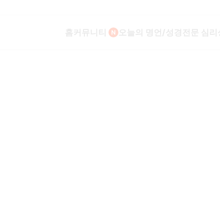
홈
커뮤니티
오늘의 명언/성경
전문 심리