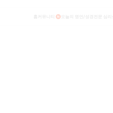
홈
커뮤니티
오늘의 명언/성경
전문 심리