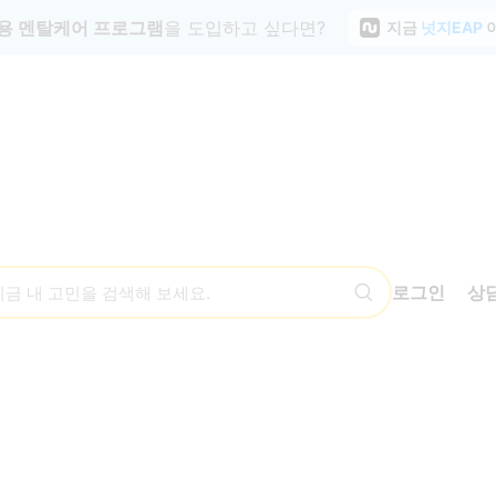
용 멘탈케어 프로그램
을 도입하고 싶다면?
지금
넛지EAP
로그인
상