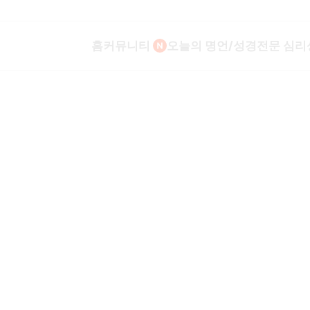
홈
커뮤니티
오늘의 명언/성경
전문 심리