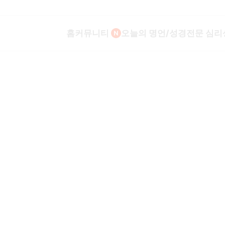
홈
커뮤니티
오늘의 명언/성경
전문 심리