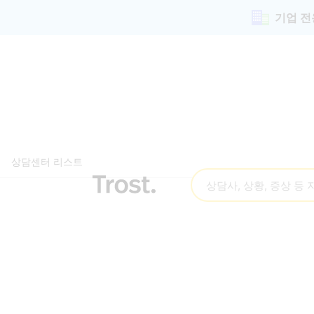
기업 전
상담센터 리스트