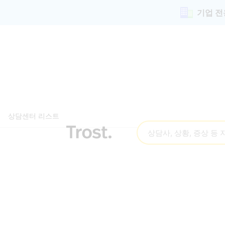
기업 전
상담센터 리스트