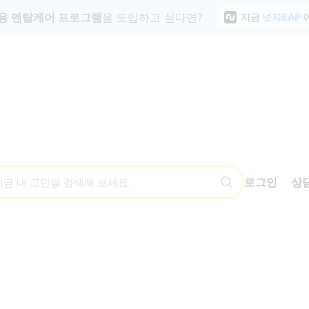
용 멘탈케어 프로그램
을 도입하고 싶다면?
지금
넛지EAP
로그인
상