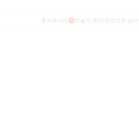
홈
커뮤니티
오늘의 명언/성경
전문 심리