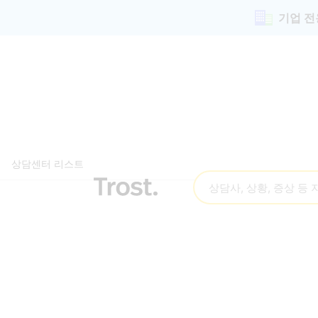
기업 전
상담센터 리스트