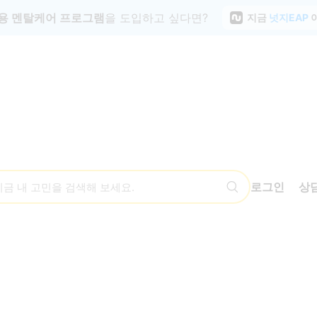
용 멘탈케어 프로그램
을 도입하고 싶다면?
지금
넛지EAP
로그인
상