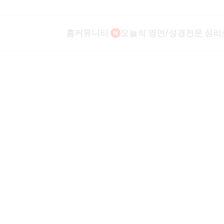
홈
커뮤니티
오늘의 명언/성경
전문 심리