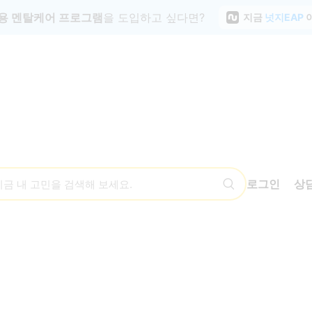
용 멘탈케어 프로그램
을 도입하고 싶다면?
지금
넛지EAP
로그인
상