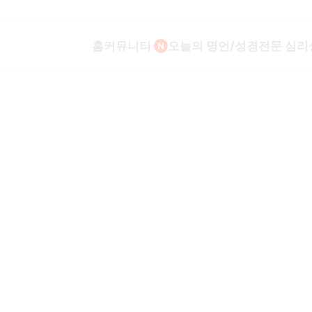
홈
커뮤니티
오늘의 명언/성경
전문 심리