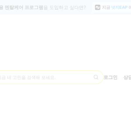
용 멘탈케어 프로그램
을 도입하고 싶다면?
지금
넛지EAP
로그인
상