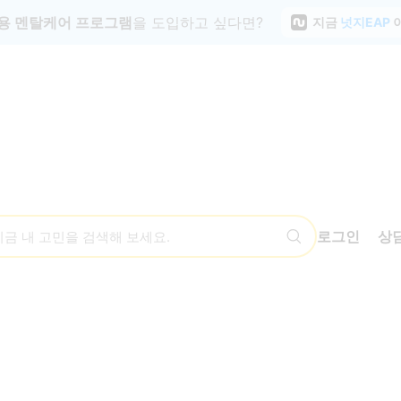
용 멘탈케어 프로그램
을 도입하고 싶다면?
지금
넛지EAP
로그인
상