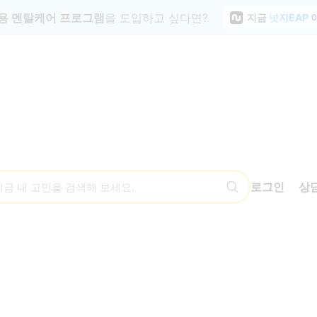
용 멘탈케어 프로그램
을 도입하고 싶다면?
지금
넛지EAP
로그인
상