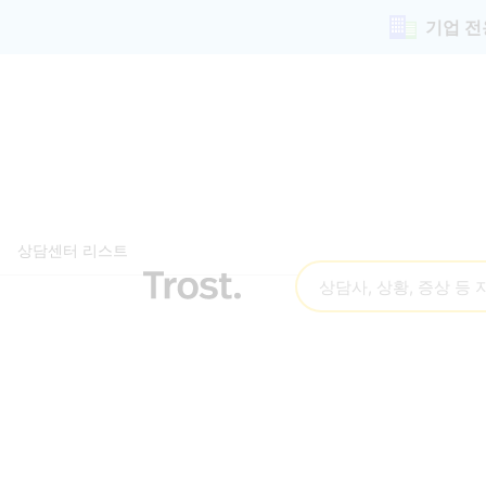
기업 전
상담센터 리스트