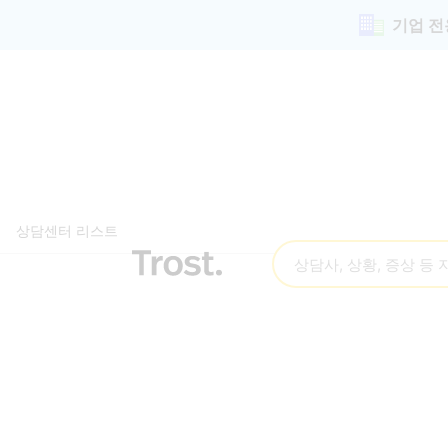
기업 전
상담센터 리스트