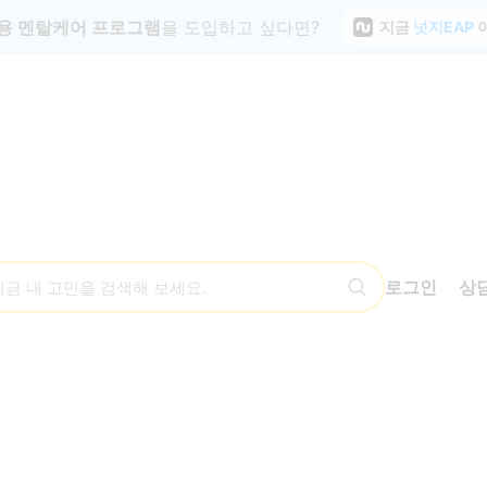
용 멘탈케어 프로그램
을 도입하고 싶다면?
지금
넛지EAP
로그인
상