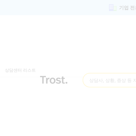
기업 전
상담센터 리스트