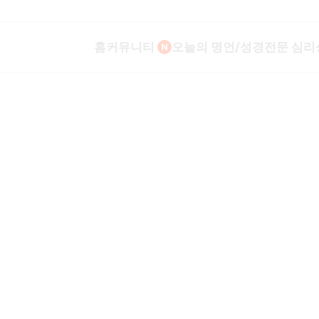
홈
커뮤니티
오늘의 명언/성경
전문 심리