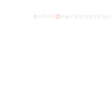
홈
커뮤니티
오늘의 명언/성경
전문 심리