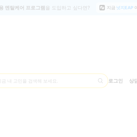
용 멘탈케어 프로그램
을 도입하고 싶다면?
지금
넛지EAP
로그인
상