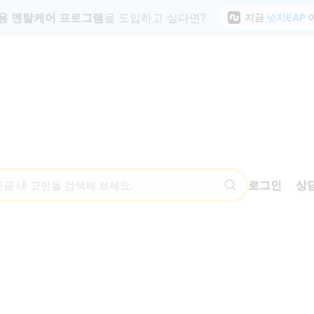
용 멘탈케어 프로그램
을 도입하고 싶다면?
지금
넛지EAP
로그인
상