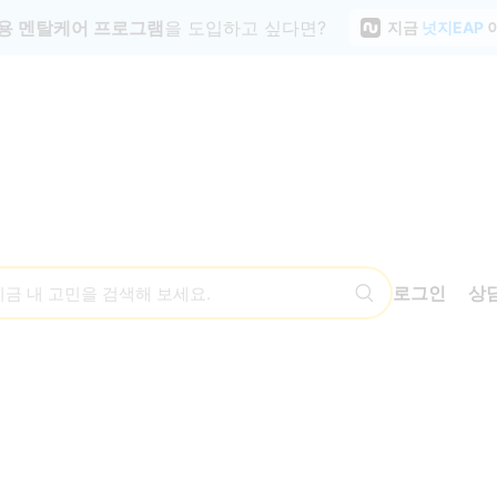
용 멘탈케어 프로그램
을 도입하고 싶다면?
지금
넛지EAP
로그인
상