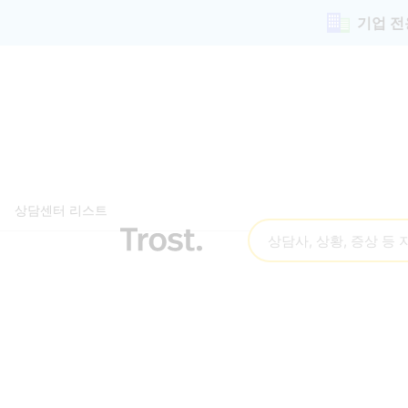
기업 전
상담센터 리스트