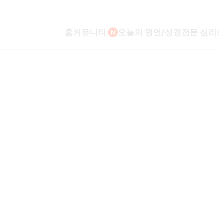
홈
커뮤니티
오늘의 명언/성경
전문 심리