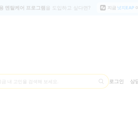
용 멘탈케어 프로그램
을 도입하고 싶다면?
지금
넛지EAP
로그인
상