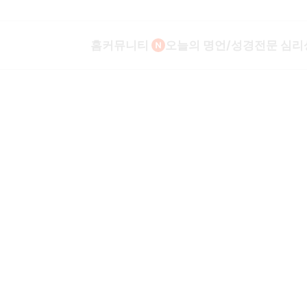
홈
커뮤니티
오늘의 명언/성경
전문 심리