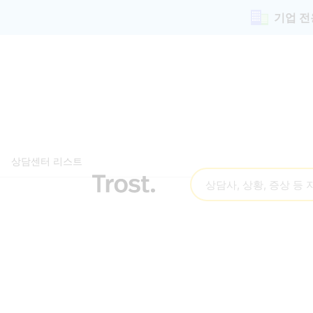
기업 전
상담센터 리스트