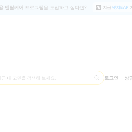
용 멘탈케어 프로그램
을 도입하고 싶다면?
지금
넛지EAP
로그인
상