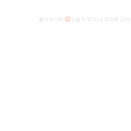
홈
커뮤니티
오늘의 명언/성경
전문 심리