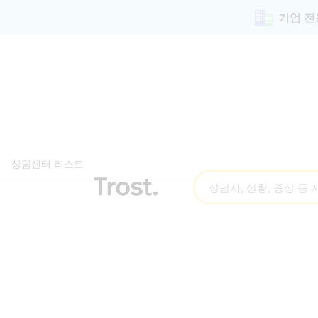
기업 전
상담센터 리스트