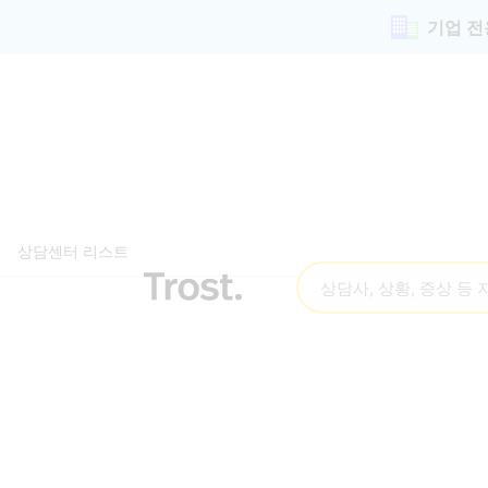
기업 전
상담센터 리스트