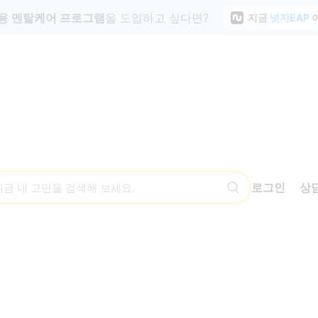
용 멘탈케어 프로그램
을 도입하고 싶다면?
지금
넛지EAP
로그인
상