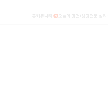
홈
커뮤니티
오늘의 명언/성경
전문 심리