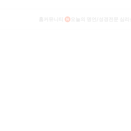
홈
커뮤니티
오늘의 명언/성경
전문 심리