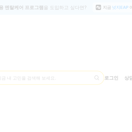
용 멘탈케어 프로그램
을 도입하고 싶다면?
지금
넛지EAP
로그인
상