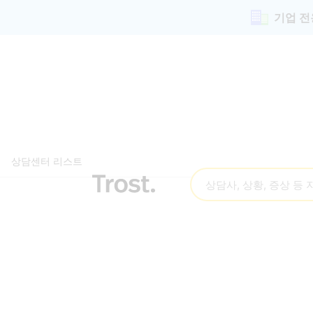
기업 전
상담센터 리스트