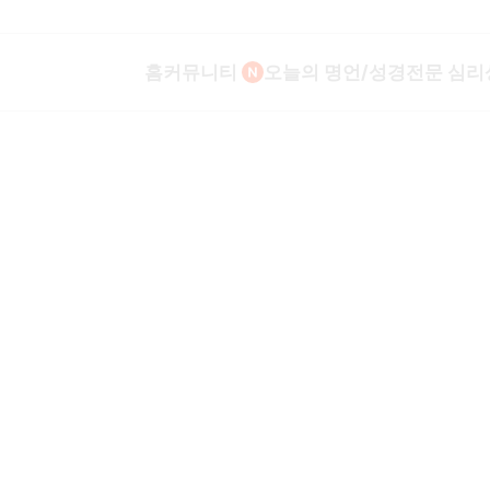
홈
커뮤니티
오늘의 명언/성경
전문 심리