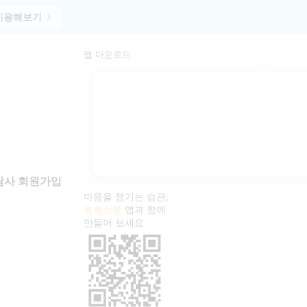
이용해보기
앱 다운로드
담사 회원가입
상담
1
마음을 챙기는 습관,
2
tci
트로스트
앱과 함께
만들어 보세요
임명숙
3
번아웃
4
이초연
5
허혜정
6