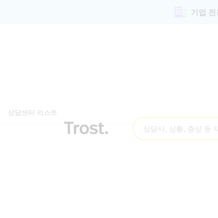
기업 전
상담센터 리스트