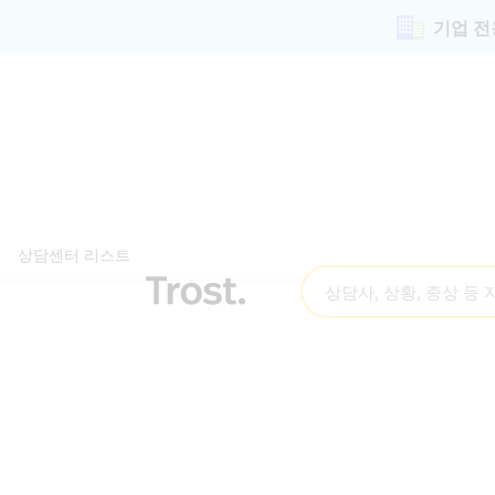
기업 전
상담센터 리스트