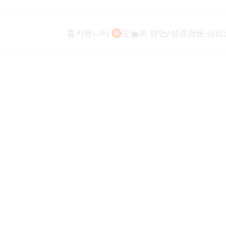
홈
커뮤니티
오늘의 명언/성경
전문 심리