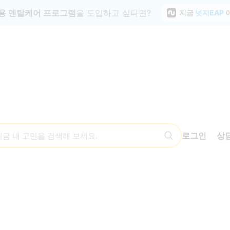
용 멘탈케어 프로그램
을 도입하고 싶다면?
지금
넛지EAP
로그인
상