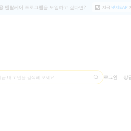
용 멘탈케어 프로그램
을 도입하고 싶다면?
지금
넛지EAP
로그인
상