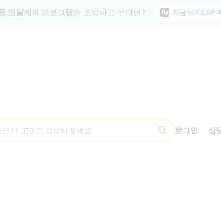
용 멘탈케어 프로그램
을 도입하고 싶다면?
지금
넛지EAP
로그인
상