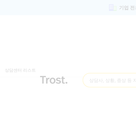
기업 전
상담센터 리스트