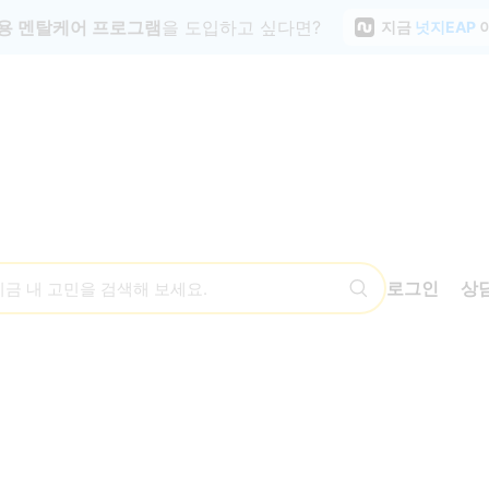
용 멘탈케어 프로그램
을 도입하고 싶다면?
지금
넛지EAP
로그인
상