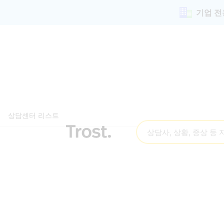
기업 전
상담센터 리스트