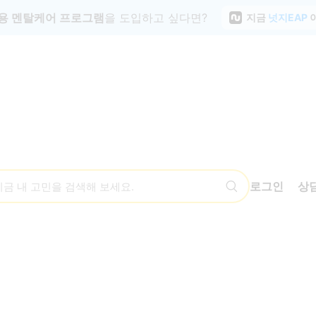
용 멘탈케어 프로그램
을 도입하고 싶다면?
지금
넛지EAP
로그인
상