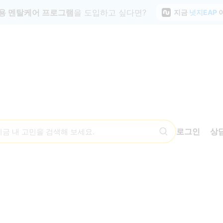
용 멘탈케어 프로그램
을 도입하고 싶다면?
지금
넛지EAP
로그인
상