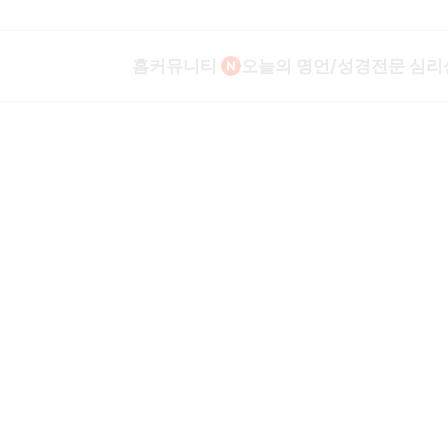
홈
커뮤니티
오늘의 명언/성경
전문 심리