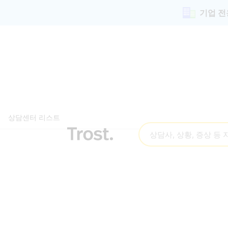
기업 전
상담센터 리스트