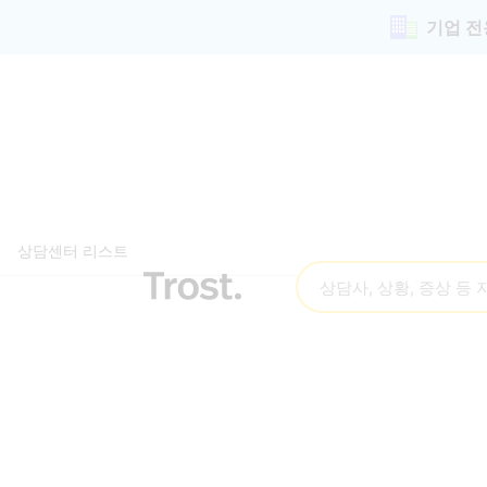
기업 전
상담센터 리스트