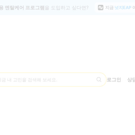
용 멘탈케어 프로그램
을 도입하고 싶다면?
지금
넛지EAP
로그인
상