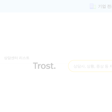
기업 전
상담센터 리스트