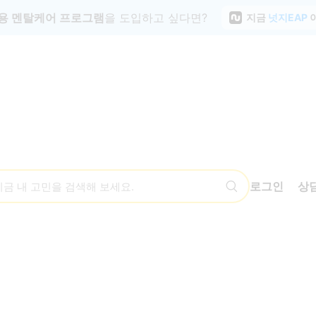
용 멘탈케어 프로그램
을 도입하고 싶다면?
지금
넛지EAP
로그인
상