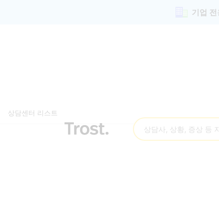
기업 전
상담센터 리스트