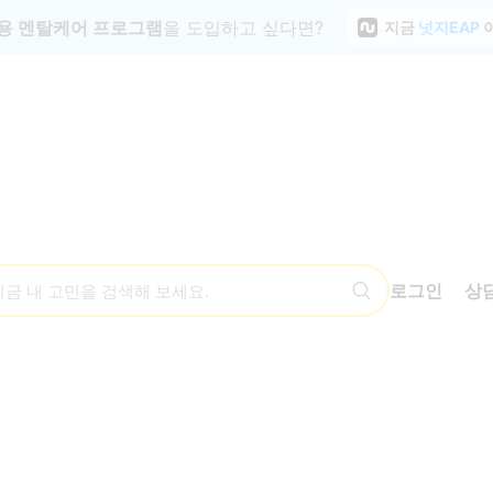
용 멘탈케어 프로그램
을 도입하고 싶다면?
지금
넛지EAP
로그인
상