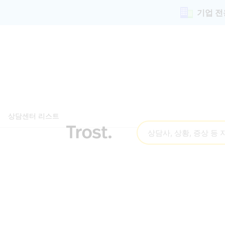
기업 전
상담센터 리스트