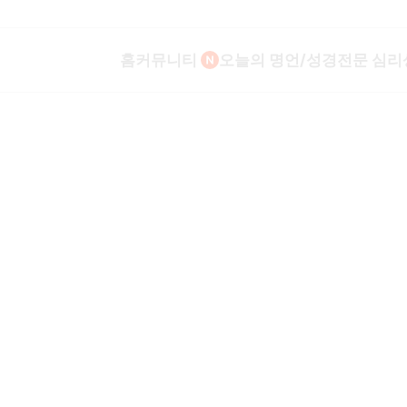
홈
커뮤니티
오늘의 명언/성경
전문 심리